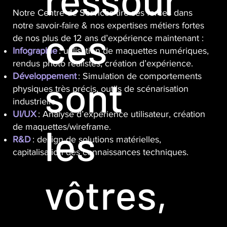
Notre Centre de Services tire ses forces dans
notre savoir-faire & nos expertises métiers fortes
ces
de nos plus de 12 ans d’expérience maintenant :
Infographie
: utilisation de maquettes numériques,
rendus photo réalistes, création d’expérience.
Développement
: Simulation de comportements
sont
physiques très précis, outils de scénarisation
industrielle.
UI/UX
: Analyse d’expérience utilisateur, création
les
de maquettes/wireframe.
R&D
: design de solutions matérielles,
capitalisation des connaissances techniques.
vôtres,