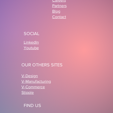
Careers
Partners
Blog
Contact
Configurateur 3D ecommerce :
comment Cabaïa et LS GROUP
SOCIAL
réinventent la personnalisation
produit
LinkedIn
Youtube
OUR OTHERS SITES
V-Design
V-Manufacturing
V-Commerce
Stipple
FIND US