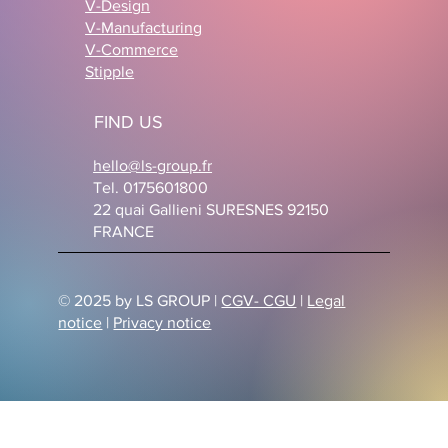
V-Design
V-Manufacturing
V-Commerce
Stipple
FIND US
hello@ls-group.fr
Tel. 0175601800
22 quai Gallieni SURESNES 92150
FRANCE
© 2025 by LS GROUP |
CGV- CGU
|
Legal
notice
|
Privacy notice