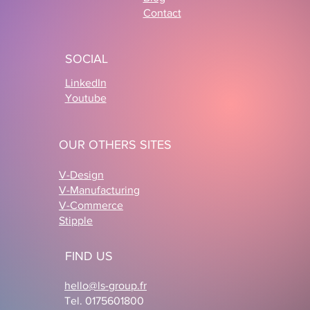
Contact
Configurateur 3D ecommerce :
comment Cabaïa et LS GROUP
SOCIAL
réinventent la personnalisation
produit
LinkedIn
Youtube
OUR OTHERS SITES
V-Design
V-Manufacturing
V-Commerce
Stipple
FIND US
hello@ls-group.fr
Tel. 0175601800