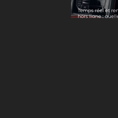
Temps réel et r
hors ligne : quell
différences?