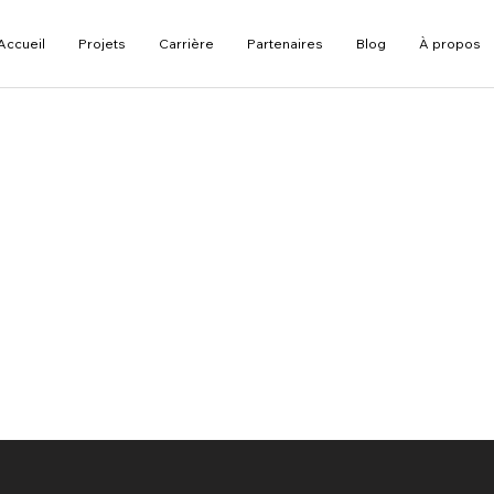
Accueil
Projets
Carrière
Partenaires
Blog
À propos
ime par nos experts
 notre blog une sourc
ur les technologies de
, Réalité
et autres avancées
 dans notre domaine.