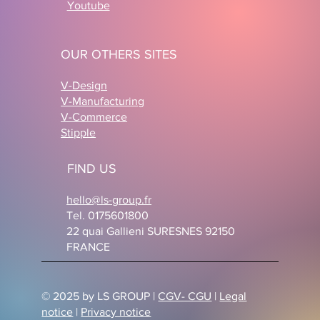
Youtube
OUR OTHERS SITES
V-Design
V-Manufacturing
V-Commerce
Stipple
FIND US
hello@ls-group.fr
Tel. 0175601800
22 quai Gallieni SURESNES 92150
FRANCE
© 2025 by LS GROUP |
CGV- CGU
|
Legal
notice
|
Privacy notice