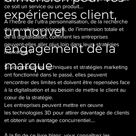
ce soit un service ou un produit...
expériences client,
À l’heure de l’ultra personnalisation, de la recherche
un nouvel
de nouvelles expériences, de l’immersion totale et
de la digitalisation, comment les entreprises
engagement de la
peuvent-elles aller plus loin dans leurs stratégies
marketing ?
marque
Si vos anciennes techniques et stratégies marketing
ont fonctionné dans le passé, elles peuvent
rencontrer des limites et doivent être repensées face
à la digitalisation et au besoin de mettre le client au
cœur de la stratégie.
Les entreprises peuvent mettre en œuvre
les technologies 3D pour attirer davantage de clients
et obtenir un avantage concurrentiel....
À la fin de ce livre blanc, vous connaîtrez les