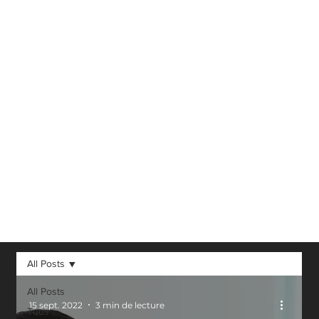
Réalité Virtuelle,
Réalité
Augmentée, 3D et
autres avancées
technologiques
dans notre
domaine.
All Posts
All Posts
15 sept. 2022
3 min de lecture
Tous