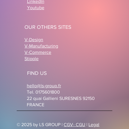
LinkedIn
Youtube
OUR OTHERS SITES
V-Design
V-Manufacturing
V-Commerce
Stipple
FIND US
hello@ls-group.fr
Tel. 0175601800
22 quai Gallieni SURESNES 92150
FRANCE
© 2025 by LS GROUP |
CGV- CGU
|
Legal