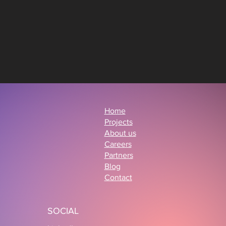
Home
Projects
About us
Careers
Partners
Blog
Contact
SOCIAL