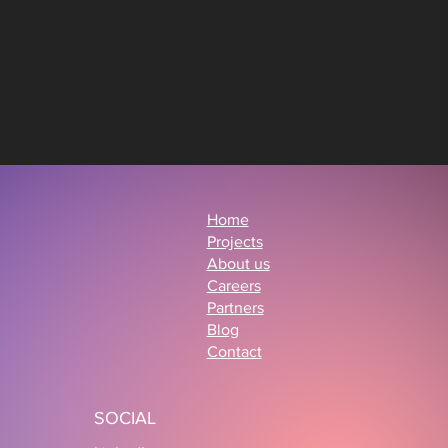
Home
Projects
About us
Careers
Partners
Blog
Contact
SOCIAL