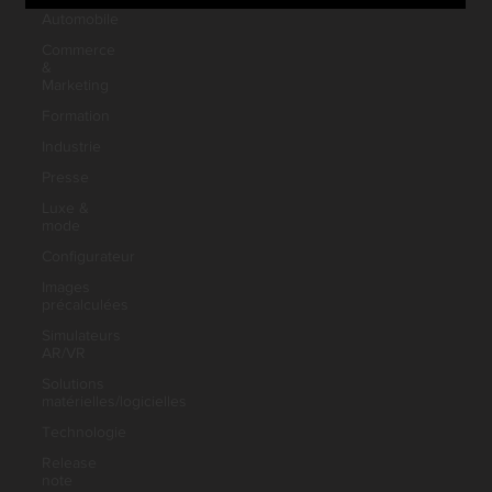
Automobile
Commerce
&
Marketing
Formation
Industrie
Presse
Luxe &
mode
Configurateur
Images
précalculées
Simulateurs
AR/VR
Solutions
matérielles/logicielles
Technologie
Release
note