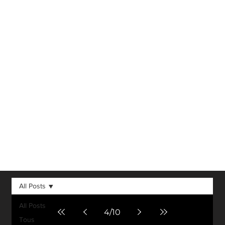
Réalité Virtuelle,
Réalité
Augmentée, 3D et
autres avancées
technologiques
dans notre
domaine.
All Posts
All Posts
4
/
10
Tous