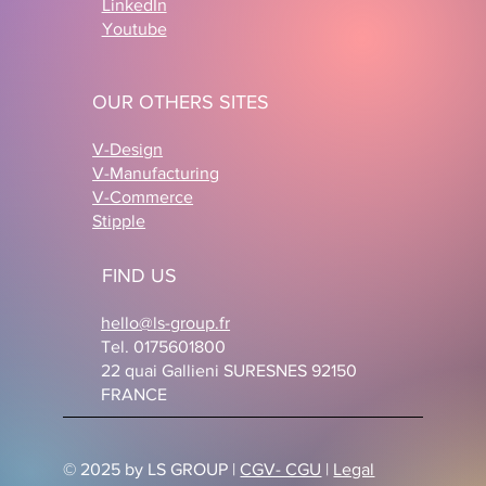
LinkedIn
Youtube
OUR OTHERS SITES
V-Design
V-Manufacturing
V-Commerce
Stipple
FIND US
hello@ls-group.fr
Tel. 0175601800
22 quai Gallieni SURESNES 92150
FRANCE
© 2025 by LS GROUP |
CGV- CGU
|
Legal